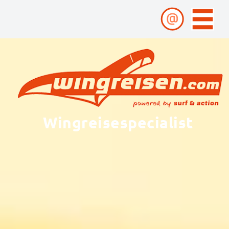
Wingreisespecialist