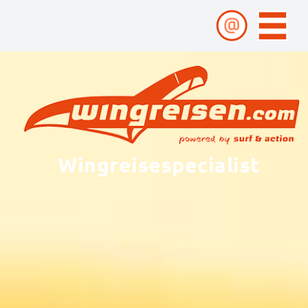
Wingreisespecialist