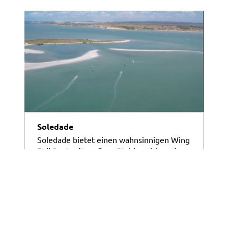
Soledade
Soledade bietet einen wahnsinnigen Wing
Foil Spot mit großem Stehbereich und
Flachwasser. Hier liegt der Fokus auf dem
Sport und Relaxen, da in der Umgebung
nicht viel geboten ist. Aber genau das
macht den Spot aus. Wir empfehlen eine
Kombi mit Sao Miguel do Gostoso.
Alle Infos