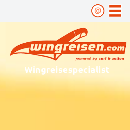
Wingreisespecialist