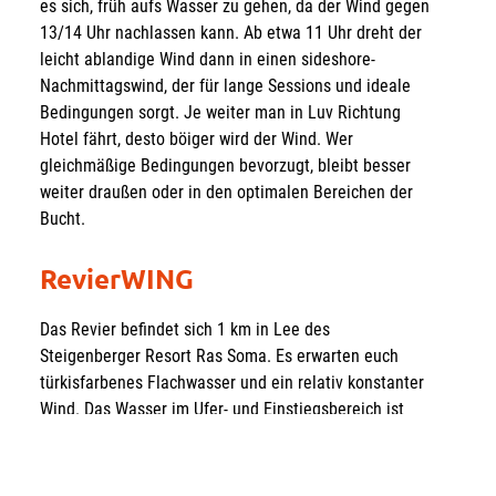
es sich, früh aufs Wasser zu gehen, da der Wind gegen
13/14 Uhr nachlassen kann. Ab etwa 11 Uhr dreht der
leicht ablandige Wind dann in einen sideshore-
Nachmittagswind, der für lange Sessions und ideale
Bedingungen sorgt. Je weiter man in Luv Richtung
Hotel fährt, desto böiger wird der Wind. Wer
gleichmäßige Bedingungen bevorzugt, bleibt besser
weiter draußen oder in den optimalen Bereichen der
Bucht.
RevierWING
Das Revier befindet sich 1 km in Lee des
Steigenberger Resort Ras Soma. Es erwarten euch
türkisfarbenes Flachwasser und ein relativ konstanter
Wind. Das Wasser im Ufer- und Einstiegsbereich ist
recht weitläufig, aber so flach, dass man dort erstmal
weder wingen noch kiten kann. Erst etwas weiter
draußen im tiefen Wasser, ist die Schulung und das