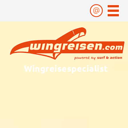
Wingreisespecialist