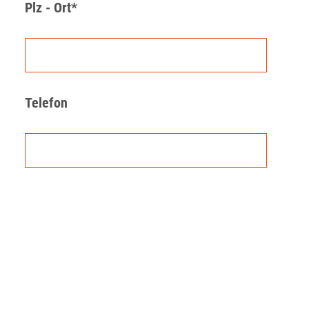
Plz - Ort*
Telefon
Rechnung für den Gutschein erhaltet ihr
spätestens nach ca. 1-2 Tagen. Diese könnt
ihr auf euren Wunsch auch per Lastschrift
oder Kreditkarte zahlen.