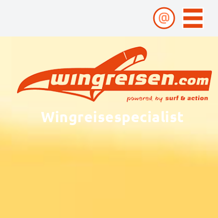
Wingreisespecialist