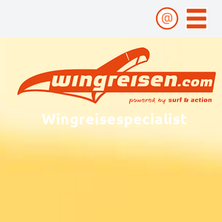
Wingreisespecialist