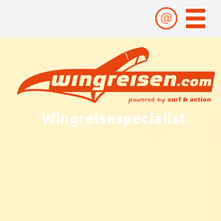
Wingreisespecialist