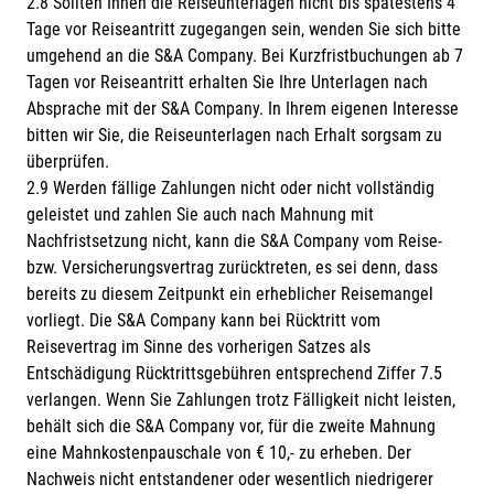
2.8 Sollten Ihnen die Reiseunterlagen nicht bis spätestens 4
Tage vor Reiseantritt zugegangen sein, wenden Sie sich bitte
umgehend an die S&A Company. Bei Kurzfristbuchungen ab 7
Tagen vor Reiseantritt erhalten Sie Ihre Unterlagen nach
Absprache mit der S&A Company. In Ihrem eigenen Interesse
bitten wir Sie, die Reiseunterlagen nach Erhalt sorgsam zu
überprüfen.
2.9 Werden fällige Zahlungen nicht oder nicht vollständig
geleistet und zahlen Sie auch nach Mahnung mit
Nachfristsetzung nicht, kann die S&A Company vom Reise-
bzw. Versicherungsvertrag zurücktreten, es sei denn, dass
bereits zu diesem Zeitpunkt ein erheblicher Reisemangel
vorliegt. Die S&A Company kann bei Rücktritt vom
Reisevertrag im Sinne des vorherigen Satzes als
Entschädigung Rücktrittsgebühren entsprechend Ziffer 7.5
verlangen. Wenn Sie Zahlungen trotz Fälligkeit nicht leisten,
behält sich die S&A Company vor, für die zweite Mahnung
eine Mahnkostenpauschale von € 10,- zu erheben. Der
Nachweis nicht entstandener oder wesentlich niedrigerer