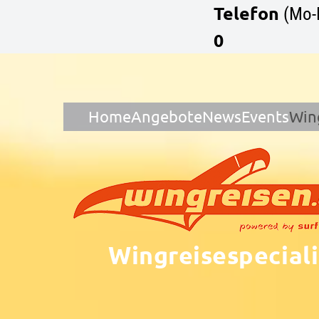
Telefon
(Mo-
0
Home
Angebote
News
Events
Win
Wingreisespeciali