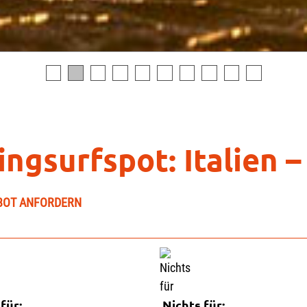
ngsurfspot: Italien –
BOT ANFORDERN
für:
Nichts für: