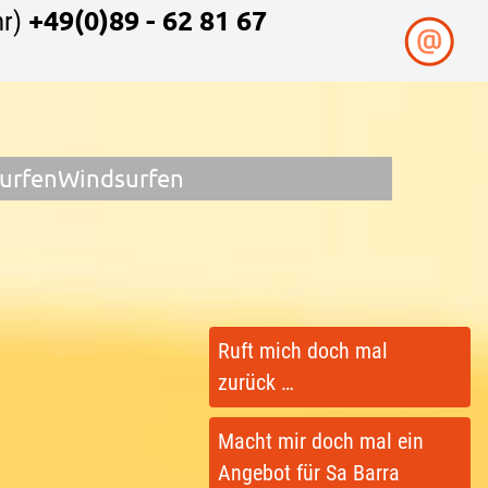
+49(0)89 - 62 81 67
r)
surfen
Windsurfen
Ruft mich doch mal
zurück …
Macht mir doch mal ein
Angebot für Sa Barra