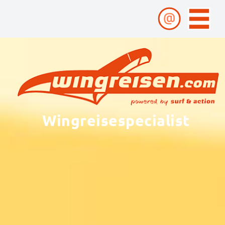
Wingreisespecialist