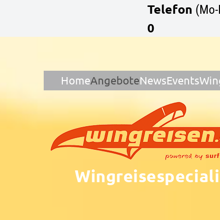
Telefon
(Mo-
0
Home
Angebote
News
Events
Win
Wingreisespeciali