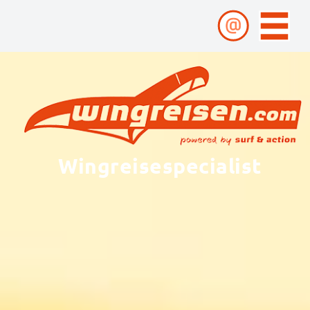
Wingreisespecialist