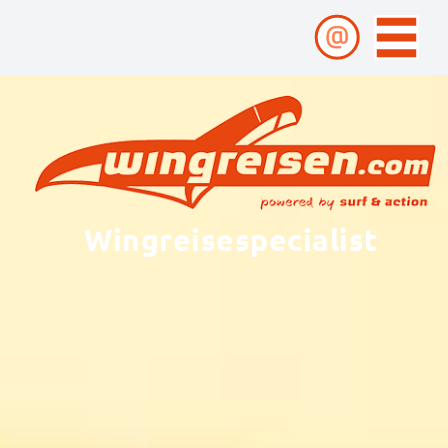
Wingreisespecialist