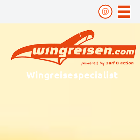
Wingreisespecialist