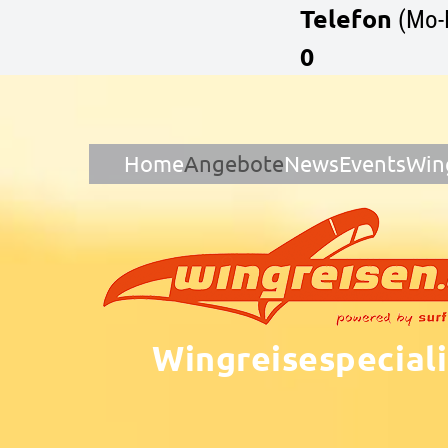
Telefon
(Mo-
0
Home
Angebote
News
Events
Win
Wingreisespeciali