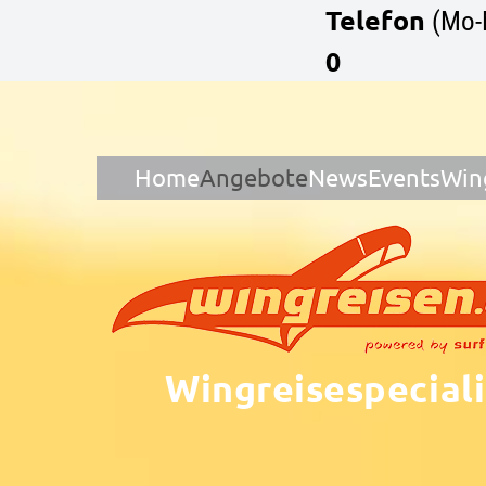
Telefon
(Mo-
0
Home
Angebote
News
Events
Win
Wingreisespeciali