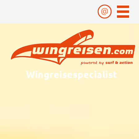
Wingreisespecialist