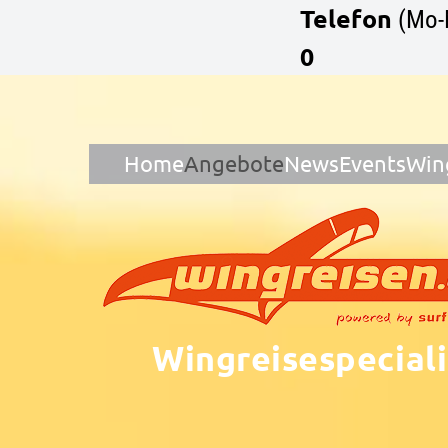
Telefon
(Mo-
0
Home
Angebote
News
Events
Win
Wingreisespeciali