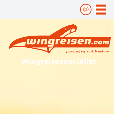
Wingreisespecialist