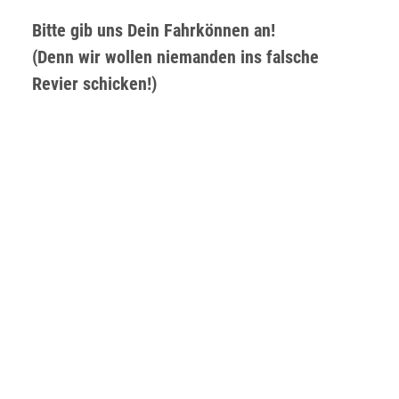
Bitte gib uns Dein Fahrkönnen an!
(Denn wir wollen niemanden ins falsche
Revier schicken!)
Ich bringe mein eigenes Material mit
Ich möchte Material in der Surfstation
mieten
Ich möchte an einem Kurs teilnehmen
Wenn Kurs: Lernziel?