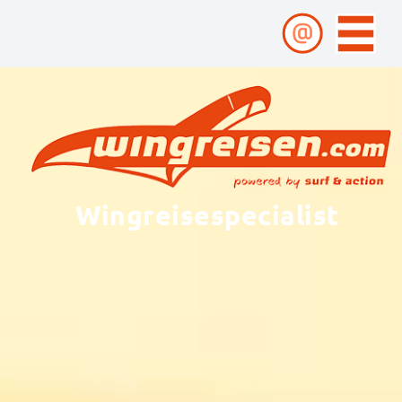
Wingreisespecialist