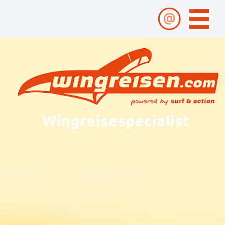
Wingreisespecialist