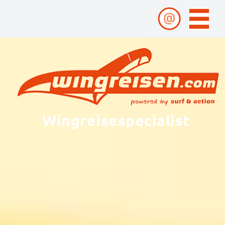
Wingreisespecialist