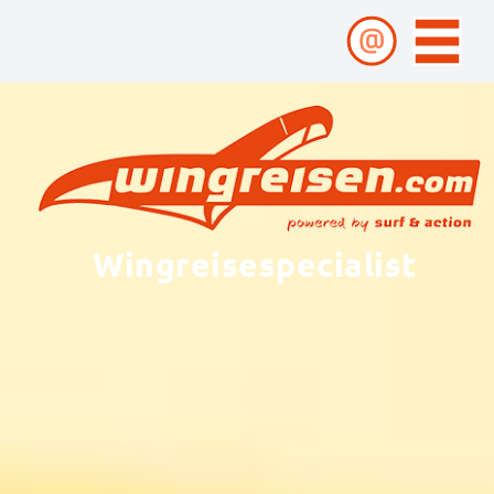
Wingreisespecialist