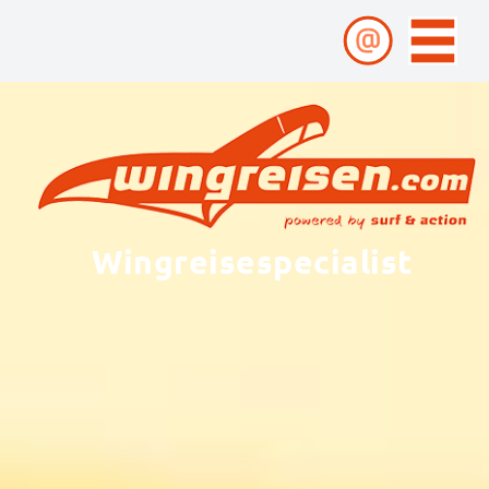
Wingreisespecialist