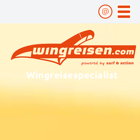
Wingreisespecialist