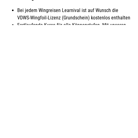
Bei jedem Wingreisen Learnival ist auf Wunsch die
VDWS-Wingfoil-Lizenz (Grundschein) kostenlos enthalten
Fortlaufende Kurse für alle Könnenstufen. Mit unseren
VDWS-Lehrern, die eigens für das Learnival einfliegen,
schulen wir 3-4 Stunden pro Tag und 6 Tage pro Woche.
Nach Möglichkeit werden die Kurse durch Videoschulung
begleitet.
•Je nach Eventstandort bieten wir Euch ein spannenden
Begleitprogramme wir z.B. Trimmcheck,
Materialseminare, Schnorcheln, Insel / Landausflüge und
vieles Andere mehr.
•An vielen Standorten könnt Ihr beim Aprésurf in
gemütlichen Bars, mit Wingvideos und Beachparty, Eure
Lernerfolge und den Urlaub gemeinsam feiern.
Viel Leistung für wenig Geld: 6 Tage Learnival beginnen ab €
420* (je nach Standort). Board & Wings bitte wie üblich
vorausbuchen oder mitnehmen!