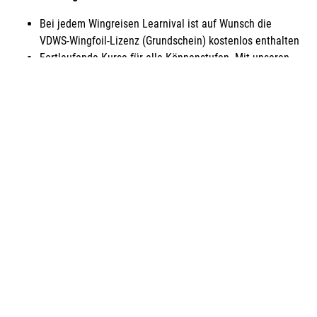
Bei jedem Wingreisen Learnival ist auf Wunsch die
VDWS-Wingfoil-Lizenz (Grundschein) kostenlos enthalten
Fortlaufende Kurse für alle Könnenstufen. Mit unseren
VDWS-Lehrern, die eigens für das Learnival einfliegen,
schulen wir 3-4 Stunden pro Tag und 6 Tage pro Woche.
Nach Möglichkeit werden die Kurse durch Videoschulung
begleitet.
•Je nach Eventstandort bieten wir Euch ein spannenden
Begleitprogramme wir z.B. Trimmcheck,
Materialseminare, Schnorcheln, Insel / Landausflüge und
vieles Andere mehr.
•An vielen Standorten könnt Ihr beim Aprésurf in
gemütlichen Bars, mit Wingvideos und Beachparty, Eure
Lernerfolge und den Urlaub gemeinsam feiern.
Viel Leistung für wenig Geld: 6 Tage Learnival beginnen ab €
420* (je nach Standort). Board & Wings bitte wie üblich
vorausbuchen oder mitnehmen!