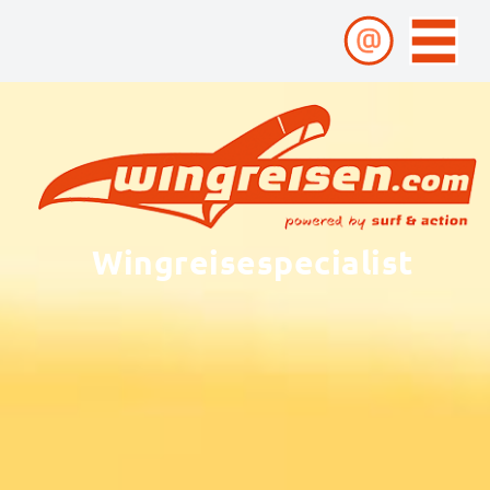
Wingreisespecialist