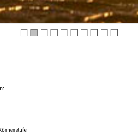
n:
n
 Könnenstufe