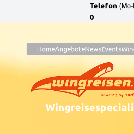
Telefon
(Mo-
0
Home
Angebote
News
Events
Win
Wingreisespeciali