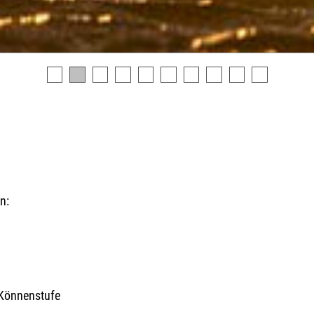
n:
n
 Könnenstufe