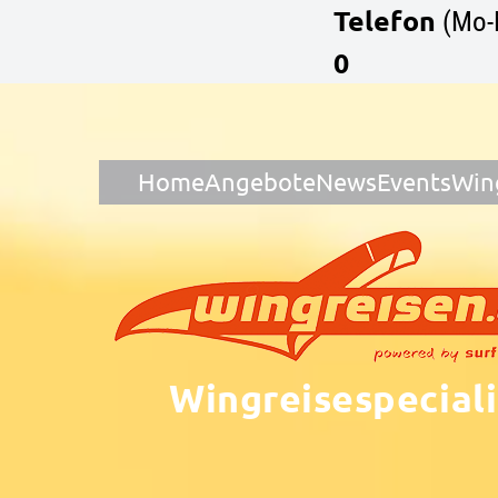
Telefon
(Mo-
0
Home
Angebote
News
Events
Win
Wingreisespeciali