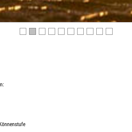
n:
n
 Könnenstufe